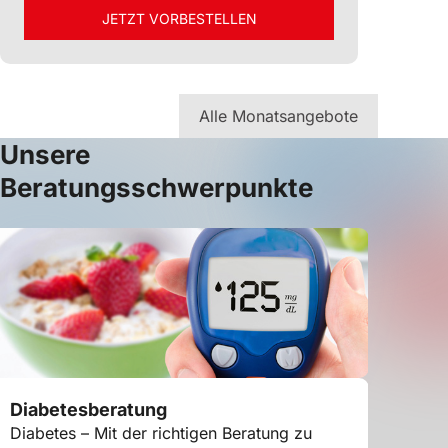
Minzgeschmack. Ohne
JETZT VORBESTELLEN
Gewöhnungseffekt.
Alle Monatsangebote
Unsere
Beratungsschwerpunkte
Diabetesberatung
Anpas
Kompr
Diabetes – Mit der richtigen Beratung zu