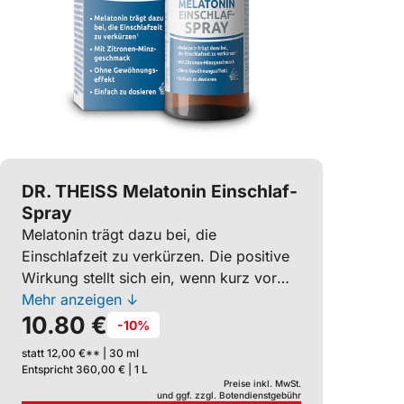
DR. THEISS Melatonin Einschlaf-
Spray
Melatonin trägt dazu bei, die
Einschlafzeit zu verkürzen. Die positive
Wirkung stellt sich ein, wenn kurz vor
dem Schlafengehen 1 mg Melatonin
Mehr anzeigen ↓
10.80 €
zugeführt wird. Das leicht
-10%
anzuwendende Spray ist dank
statt 12,00 €** | 30 ml
Sprühkopf einfach zu dosieren. Vegan.
Entspricht 360,00 € | 1 L
Zuckerfrei. Mit Zitronen-
Preise inkl. MwSt.
und ggf. zzgl. Botendienstgebühr