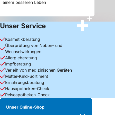
Sie hel
einem besseren Leben
Kompre
1
2
3
Unser Service
Kosmetikberatung
Überprüfung von Neben- und
Wechselwirkungen
Allergieberatung
Impfberatung
Verleih von medizinischen Geräten
Mutter-Kind-Sortiment
Ernährungsberatung
Hausapotheken-Check
Reiseapotheken-Check
Unser Online-Shop