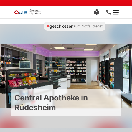
Zum
Inhalt
Menü
springen
geschlossen
zum Notfalldienst
Central Apotheke in
Rüdesheim