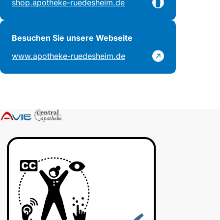
shop.apotheke-ruedesheim.de
Besuchen Sie unsere Webseite
www.apotheke-ruedesheim.de